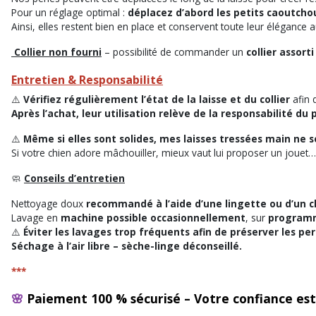
Pour un réglage optimal :
déplacez d’abord les petits caoutcho
Ainsi, elles restent bien en place et conservent toute leur élégance au
Collier non fourni
– possibilité de commander un
collier assorti
Entretien & Responsabilité
⚠️
Vérifiez régulièrement l’état de la laisse et du collier
afin 
Après l’achat, leur utilisation relève de la responsabilité du 
⚠️
Même si elles sont solides, mes laisses tressées main ne s
Si votre chien adore mâchouiller, mieux vaut lui proposer un jouet… 
🧼
Conseils d’entretien
Nettoyage doux
recommandé à l’aide d’une lingette ou d’un 
Lavage en
machine possible occasionnellement
, sur
programm
⚠️
Éviter les lavages trop fréquents afin de préserver les perl
Séchage à l’air libre – sèche-linge déconseillé.
***
🌸
Paiement 100 % sécurisé – Votre confiance est