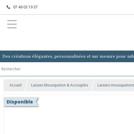
07 49 03 19 37
Des créations élégantes, personnalisées et sur mesure pour subl
Accueil
Laisses Mousqueton & Accouples
Laisses mousqueton
Disponible