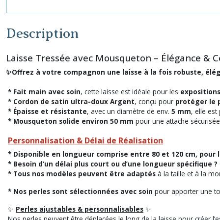
Description
Laisse Tressée avec Mousqueton – Élégance & C
✨Offrez à votre compagnon une laisse à la fois robuste, él
* Fait main avec soin
, cette laisse est idéale pour les
exposition
* Cordon de satin ultra-doux Argent
, conçu pour
protéger le p
* Épaisse et résistante
, avec un diamètre de env.
5 mm
, elle es
*
Mousqueton solide
environ 50 mm
pour une attache sécurisée
Personnalisation & Délai de Réalisation
* Disponible en longueur comprise entre 80 et 120 cm, pour
* Besoin d’un délai plus court ou d’une longueur spécifique ?
* Tous nos modèles peuvent être adaptés
à la taille et à la m
* Nos perles sont sélectionnées avec soin
pour apporter une to
✨
Perles ajustables & personnalisables
✨
Nos perles peuvent être déplacées le long de la laisse pour créer l’es