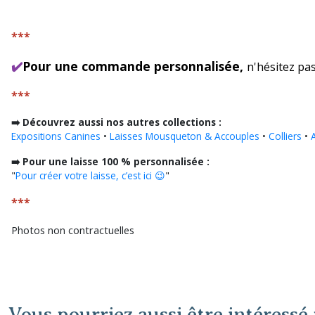
***
✔️
Pour une commande personnalisée,
n'hésitez pa
***
➡️ Découvrez aussi nos autres collections :
Expositions Canines
•
Laisses Mousqueton & Accouples
•
Colliers
•
➡️ Pour une laisse 100 % personnalisée :
"
Pour créer votre laisse, c’est ici 😉
"
***
Photos non contractuelles
Vous pourriez aussi être intéressé