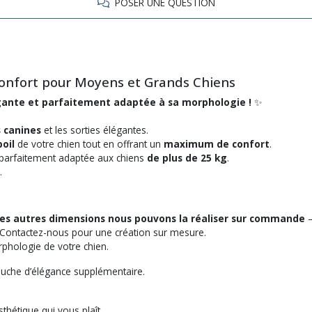
POSER UNE QUESTION
onfort pour Moyens et Grands Chiens
égante et parfaitement adaptée à sa morphologie !
✨
s canines
et les sorties élégantes.
oil
de votre chien tout en offrant un
maximum de confort
.
t parfaitement adaptée aux chiens
de plus de 25 kg
.
.
 les autres dimensions nous pouvons la réaliser sur commande
–
Contactez-nous pour une création sur mesure.
orphologie de votre chien.
uche d’élégance supplémentaire.
thétique qui vous plaît.