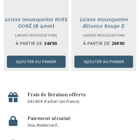
Laisse mousqueton ROSE
Laisse mousqueton
DORÉ (Ø 4mm)
Alliance Rouge &
Bordeaux (Ø 4mm)
LAISSES MOUSQUETONS
LAISSES MOUSQUETONS
À PARTIR DE
34
€
90
À PARTIR DE
26
€
90
AJOUTER AU PANIER
AJOUTER AU PANIER
Frais de livraison offerts
Dès 80 € d'achat ! (en France)
Paiement sécurisé
Visa, Mastercard...