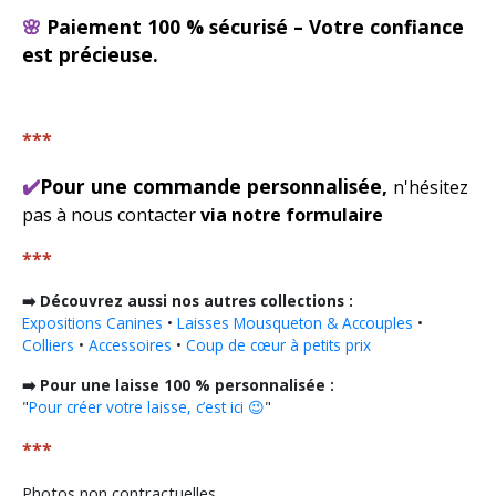
🌸
Paiement 100 % sécurisé – Votre confiance
est précieuse.
***
✔️
Pour une commande personnalisée,
n'hésitez
pas à nous contacter
via notre formulaire
***
➡️ Découvrez aussi nos autres collections :
Expositions Canines
•
Laisses Mousqueton & Accouples
•
Colliers
•
Accessoires
•
Coup de cœur à petits prix
➡️ Pour une laisse 100 % personnalisée :
"
Pour créer votre laisse, c’est ici 😉
"
***
Photos non contractuelles