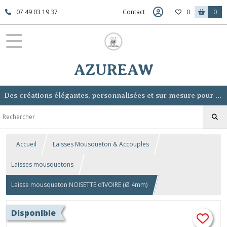
07 49 03 19 37
Contact
0
0
AZUREAW
Des créations élégantes, personnalisées et sur mesure pour sublimer votre chien, sans lui voler la vedette.
Accueil
Laisses Mousqueton & Accouples
Laisses mousquetons
Laisse mousqueton NOISETTE d’IVOIRE (Ø 4mm)
Disponible