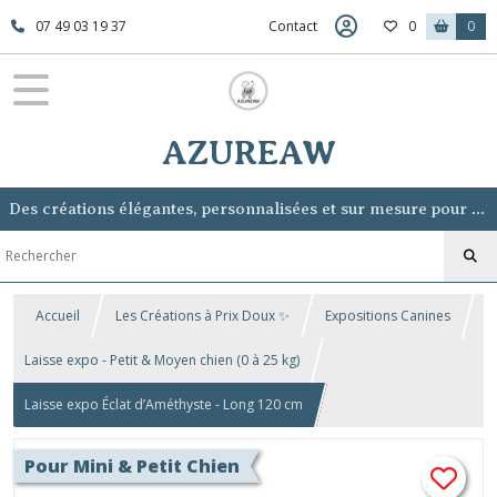
07 49 03 19 37
Contact
0
0
AZUREAW
Des créations élégantes, personnalisées et sur mesure pour sublimer votre chien, sans lui voler la vedette.
Accueil
Les Créations à Prix Doux ✨
Expositions Canines
Laisse expo - Petit & Moyen chien (0 à 25 kg)
Laisse expo Éclat d’Améthyste - Long 120 cm
Pour Mini & Petit Chien