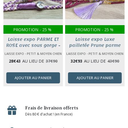
PROMOTION
-
25
%
PROMOTION
-
25
%
Laisse expo PARME ET
Laisse expo Luxe
ROSE avec sous gorge -
pailletée Prune parme
Long 120 cm
doré avec pompon - Long
LAISSE EXPO - PETIT & MOYEN CHIEN
LAISSE EXPO - PETIT & MOYEN CHIEN
120 cm
(0 À 25 KG)
(0 À 25 KG)
28
€
43
AU LIEU DE
37
€
90
32
€
93
AU LIEU DE
43
€
90
AJOUTER AU PANIER
AJOUTER AU PANIER
Frais de livraison offerts
Dès 80 € d'achat ! (en France)