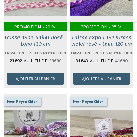
PROMOTION
-
20
%
PROMOTION
-
25
%
Laisse expo Reflet Rosé -
Laisse expo Luxe Strass
Long 120 cm
violet rosé - Long 120 cm
LAISSE EXPO - PETIT & MOYEN CHIEN
LAISSE EXPO - PETIT & MOYEN CHIEN
(0 À 25 KG)
(0 À 25 KG)
23
€
92
AU LIEU DE
29
€
90
31
€
43
AU LIEU DE
41
€
90
AJOUTER AU PANIER
AJOUTER AU PANIER
Pour Moyen Chien
Pour Moyen Chien