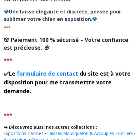
💎
Une laisse élégante et discrète, pensée pour
sublimer votre chien en exposition.
💎
***
🌸
Paiement 100 % sécurisé – Votre confiance
est précieuse. 🌸
***
✔️
Le
formulaire de contact
du site est à votre
disposition pour me transmettre votre
demande.
***
➡️ Découvrez aussi nos autres collections :
Expositions Canines
•
Laisses Mousqueton & Accouples
•
Colliers
•
Accessoires
•
Coup de cœur à petits prix