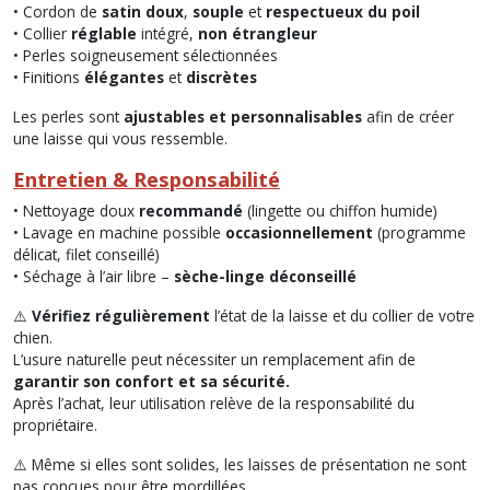
• Cordon de
satin doux
,
souple
et
respectueux du poil
• Collier
réglable
intégré,
non étrangleur
• Perles soigneusement sélectionnées
• Finitions
élégantes
et
discrètes
Les perles sont
ajustables et personnalisables
afin de créer
une laisse qui vous ressemble.
Entretien & Responsabilité
• Nettoyage doux
recommandé
(lingette ou chiffon humide)
• Lavage en machine possible
occasionnellement
(programme
délicat, filet conseillé)
• Séchage à l’air libre –
sèche-linge déconseillé
⚠️
Vérifiez régulièrement
l’état de la laisse et du collier de votre
chien.
L’usure naturelle peut nécessiter un remplacement afin de
garantir son confort et sa sécurité.
Après l’achat, leur utilisation relève de la responsabilité du
propriétaire.
⚠️ Même si elles sont solides, les laisses de présentation ne sont
pas conçues pour être mordillées.