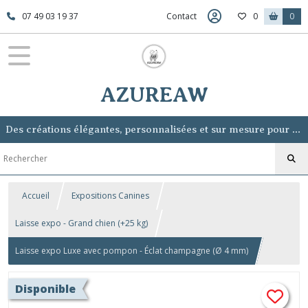
07 49 03 19 37
Contact
0
0
AZUREAW
Des créations élégantes, personnalisées et sur mesure pour sublimer votre chien, sans lui voler la vedette.
Accueil
Expositions Canines
Laisse expo - Grand chien (+25 kg)
Laisse expo Luxe avec pompon - Éclat champagne (Ø 4 mm)
Disponible