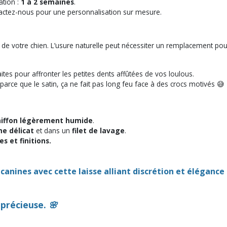
ation :
1 à 2 semaines
.
ctez-nous pour une personnalisation sur mesure.
llier de votre chien. L’usure naturelle peut nécessiter un remplacement p
ites pour affronter les petites dents affûtées de vos loulous.
parce que le satin, ça ne fait pas long feu face à des crocs motivés 😅
chiffon légèrement humide
.
e délicat
et dans un
filet de lavage
.
s et finitions.
anines avec cette laisse alliant discrétion et élégance 
précieuse. 🌸