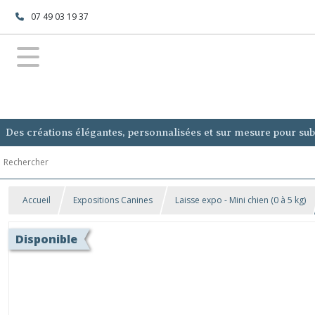
07 49 03 19 37
Des créations élégantes, personnalisées et sur mesure pour subl
Accueil
Expositions Canines
Laisse expo - Mini chien (0 à 5 kg)
Disponible