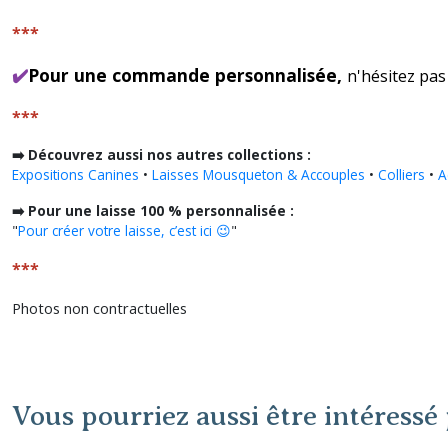
***
✔️
Pour une commande personnalisée,
n'hésitez pas
***
➡️ Découvrez aussi nos autres collections :
Expositions Canines
•
Laisses Mousqueton & Accouples
•
Colliers
•
A
➡️ Pour une laisse 100 % personnalisée :
"
Pour créer votre laisse, c’est ici 😉
"
***
Photos non contractuelles
Vous pourriez aussi être intéressé