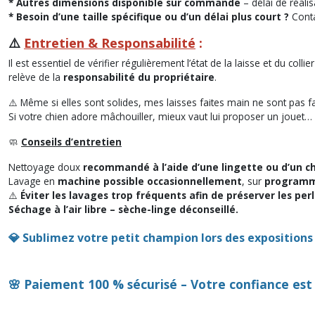
* Autres dimensions disponible sur commande
– délai de réalis
* Besoin d’une taille spécifique ou d’un délai plus court ?
Conta
⚠️
Entretien & Responsabilité
:
Il est essentiel de vérifier régulièrement l’état de la laisse et du co
relève de la
responsabilité du propriétaire
.
⚠️ Même si elles sont solides, mes laisses faites main ne sont pas fa
Si votre chien adore mâchouiller, mieux vaut lui proposer un jouet… 
🧼
Conseils d’entretien
Nettoyage doux
recommandé à l’aide d’une lingette ou d’un 
Lavage en
machine possible occasionnellement
, sur
programm
⚠️
Éviter les lavages trop fréquents afin de préserver les perle
Séchage à l’air libre – sèche-linge déconseillé.
💎
Sublimez votre petit champion lors des expositions c
🌸
Paiement 100 % sécurisé – Votre confiance est 