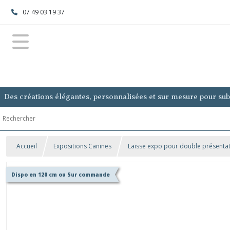
07 49 03 19 37
Des créations élégantes, personnalisées et sur mesure pour subl
Accueil
Expositions Canines
Laisse expo pour double présenta
Dispo en 120 cm ou Sur commande