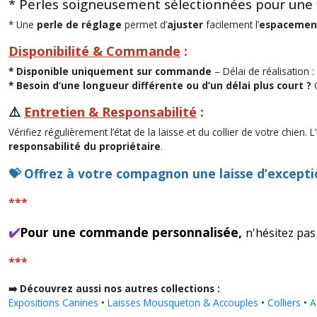
* Perles soigneusement sélectionnées pour une fi
* Une
perle de réglage
permet d’
ajuster
facilement l’
espacement
Disponibilité & Commande
:
* Disponible uniquement sur commande
– Délai de réalisation :
* Besoin d’une longueur différente ou d’un délai plus court ?
C
⚠️
Entretien & Responsabilité
:
Vérifiez régulièrement l’état de la laisse et du collier de votre chie
responsabilité du propriétaire
.
💝 Offrez à votre compagnon une laisse d’excepti
***
✔️
Pour une commande personnalisée,
n'hésitez pas
***
➡️ Découvrez aussi nos autres collections :
Expositions Canines
•
Laisses Mousqueton & Accouples
•
Colliers
•
A