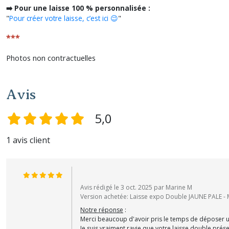
➡️ Pour une laisse 100 % personnalisée :
"
Pour créer votre laisse, c’est ici 😉
"
***
Photos non contractuelles
Avis
5,0
1 avis client
Avis rédigé le 3 oct. 2025 par Marine M
Version achetée: Laisse expo Double JAUNE PALE - M
Notre réponse
:
Merci beaucoup d'avoir pris le temps de déposer un
Je suis vraiment ravie que votre laisse double prés