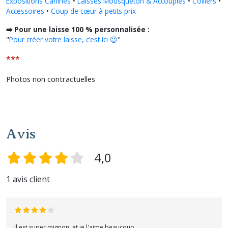
Expositions Canines
•
Laisses Mousqueton & Accouples
•
Colliers
•
Accessoires
•
Coup de cœur à petits prix
➡️ Pour une laisse 100 % personnalisée :
"
Pour créer votre laisse, c’est ici 😉
"
***
Photos non contractuelles
Avis
4,0
1 avis client
Il est super mignon, et je l'aime beaucoup.