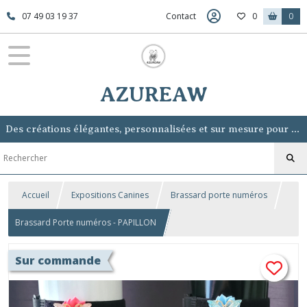
07 49 03 19 37
Contact
0
0
AZUREAW
Des créations élégantes, personnalisées et sur mesure pour sublimer votre chien, sans lui voler la vedette.
Accueil
Expositions Canines
Brassard porte numéros
Brassard Porte numéros - PAPILLON
Sur commande